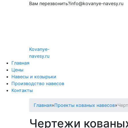
Вам перезвонить?
info@kovanye-navesy.ru
Kovanye
-
navesy.ru
Главная
Цены
Навесы и козырьки
Производство навесов
Контакты
Главная
»
Проекты кованых навесов
»
Черт
Чертежи кованы