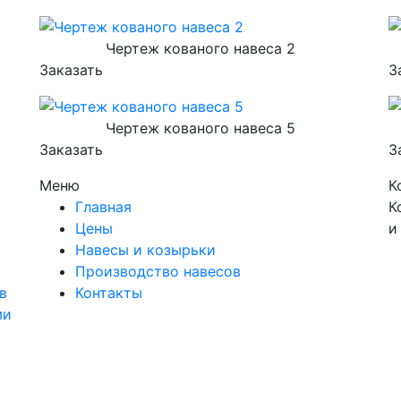
Чертеж кованого навеса 2
Заказать
З
Чертеж кованого навеса 5
Заказать
З
Меню
К
Главная
К
Цены
и
Навесы и козырьки
Производство навесов
в
Контакты
ми